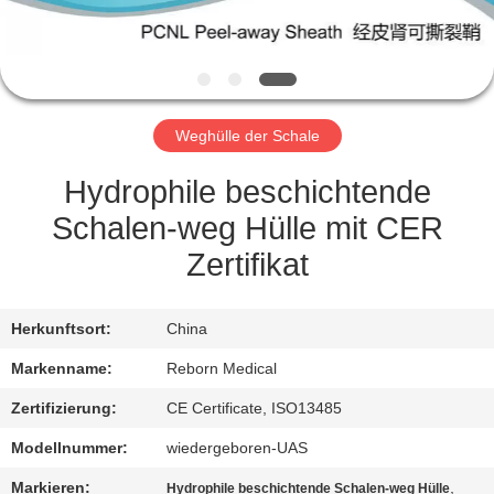
TRETEN
SIE
MIT
Weghülle der Schale
UNS
IN
Hydrophile beschichtende
VERBINDUNG
Schalen-weg Hülle mit CER
Zertifikat
FORDERN
SIE
Herkunftsort:
China
EIN
Markenname:
Reborn Medical
ZITAT
Zertifizierung:
CE Certificate, ISO13485
Modellnummer:
wiedergeboren-UAS
SITEMAP
Markieren:
,
Hydrophile beschichtende Schalen-weg Hülle