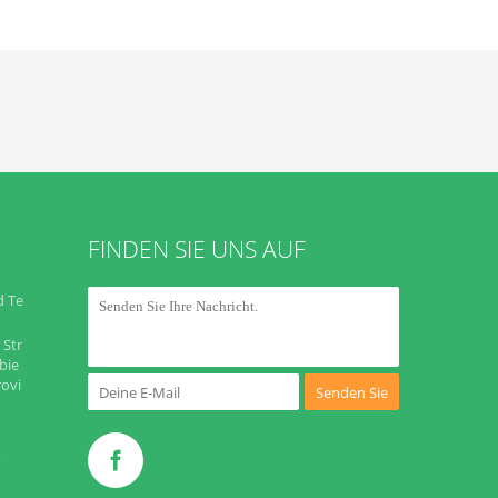
FINDEN SIE UNS AUF
d Te
 Str
bie
rovi
Senden Sie
m