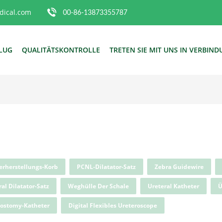
ical.com
00-86-13873355787
FLUG
QUALITÄTSKONTROLLE
TRETEN SIE MIT UNS IN VERBIN
erherstellungs-Korb
PCNL-Dilatator-Satz
Zebra Guidewire
al Dilatator-Satz
Weghülle Der Schale
Ureteral Katheter
Ü
tostomy-Katheter
Digital Flexibles Ureteroscope