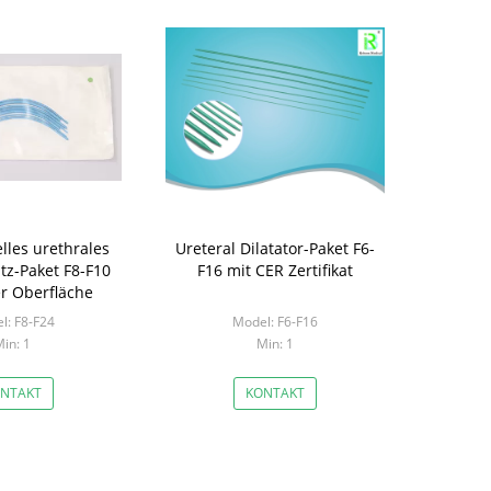
lles urethrales
Ureteral Dilatator-Paket F6-
atz-Paket F8-F10
F16 mit CER Zertifikat
er Oberfläche
l: F8-F24
Model: F6-F16
in: 1
Min: 1
NTAKT
KONTAKT