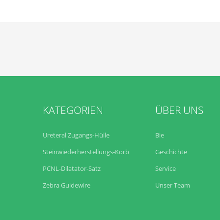
KATEGORIEN
ÜBER UNS
Ureteral Zugangs-Hülle
Bie
Steinwiederherstellungs-Korb
Geschichte
PCNL-Dilatator-Satz
Service
Zebra Guidewire
Unser Team