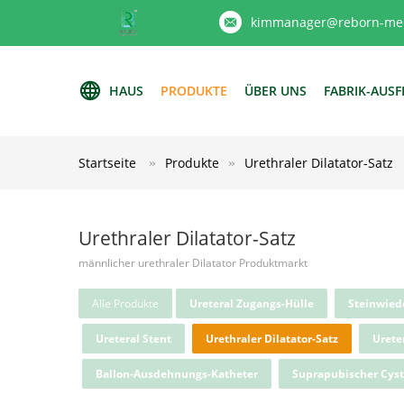
kimmanager@reborn-med
HAUS
PRODUKTE
ÜBER UNS
FABRIK-AUS
Startseite
Produkte
Urethraler Dilatator-Satz
Urethraler Dilatator-Satz
männlicher urethraler Dilatator Produktmarkt
Alle Produkte
Ureteral Zugangs-Hülle
Steinwied
Ureteral Stent
Urethraler Dilatator-Satz
Ureter
Ballon-Ausdehnungs-Katheter
Suprapubischer Cys