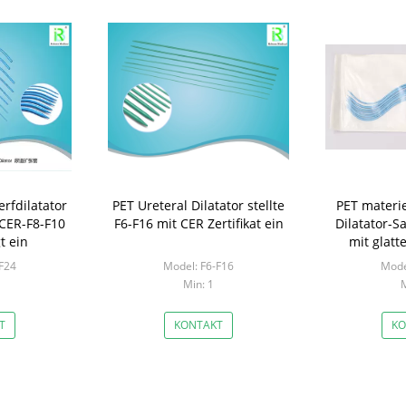
rfdilatator
PET Ureteral Dilatator stellte
PET materie
 CER-F8-F10
F6-F16 mit CER Zertifikat ein
Dilatator-S
t ein
mit glatt
F24
Model: F6-F16
Mode
Min: 1
M
T
KONTAKT
KO