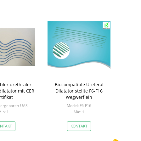
ibler urethraler
Biocompatible Ureteral
ilatator mit CER
Dilatator stellte F6-F16
tifikat
Wegwerf ein
dergeboren-UAS
Model: F6-F16
in: 1
Min: 1
NTAKT
KONTAKT