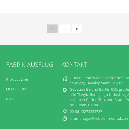
1
2
»
FABRIK-AUSFLUG
KONTAKT
Hunan Reborn Medical Science an
Product Line
chnology Development Co.,Ltd.
OEM / ODM
Gebäude B8 und B9, Nr. 959, große
aße Tianyi, Xinmajingu-Industriege
R & D
t, Gaoxin-Bezirk, Zhuzhou-Stadt, P
nz Hunan, China
00-86-13873355787
kimmanager@reborn-medical.co