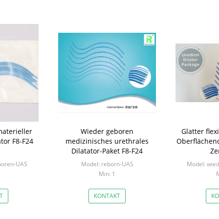
aterieller
Wieder geboren
Glatter flex
ator F8-F24
medizinisches urethrales
Oberflächend
Dilatator-Paket F8-F24
Zer
boren-UAS
Model: reborn-UAS
Model: wie
Min: 1
M
T
KONTAKT
KO