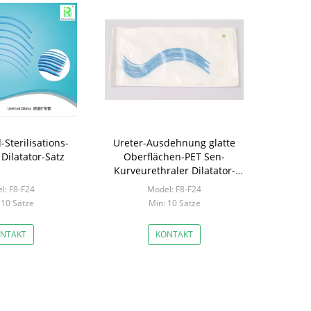
-Sterilisations-
Ureter-Ausdehnung glatte
 Dilatator-Satz
Oberflächen-PET Sen-
Kurveurethraler Dilatator-
Satz
l: F8-F24
Model: F8-F24
 10 Sätze
Min: 10 Sätze
NTAKT
KONTAKT