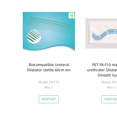
Biocompatible Ureteral
PET F8-F10 mat
Dilatator stellte 60cm ein
urethraler Dilata
Smooth Su
Model: F6-F16
Model: F8-
Min: 1
Min: 1
KONTAKT
KONTAK