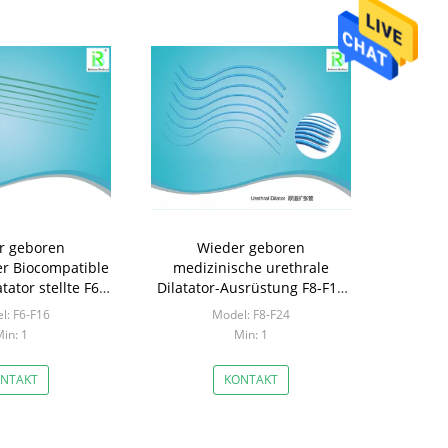
r geboren
Wieder geboren
er Biocompatible
medizinische urethrale
tator stellte F6-
Dilatator-Ausrüstung F8-F10
gwerf ein
mit glatter Oberfläche
l: F6-F16
Model: F8-F24
in: 1
Min: 1
NTAKT
KONTAKT