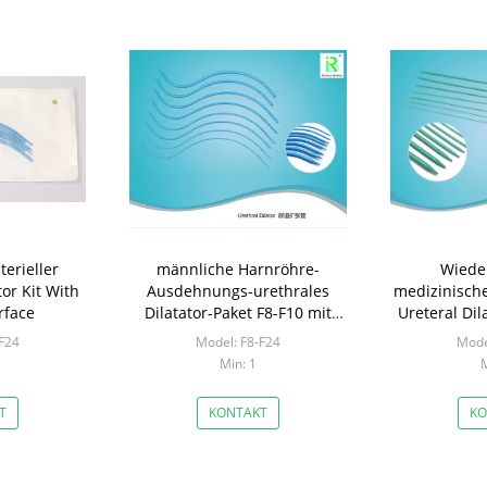
erieller
männliche Harnröhre-
Wiede
tor Kit With
Ausdehnungs-urethrales
medizinisch
rface
Dilatator-Paket F8-F10 mit
Ureteral Dila
Zertifikat
F16 We
F24
Model: F8-F24
Mode
Min: 1
M
T
KONTAKT
KO