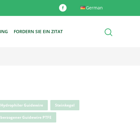
German
DUNG
FORDERN SIE EIN ZITAT
Hydrophiler Guidewire
Steinkegel
berzogener Guidewire PTFE