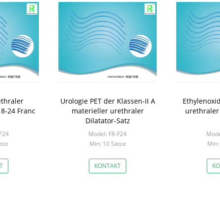
thraler
Urologie PET der Klassen-II A
Ethylenoxid
A 8-24 Franc
materieller urethraler
urethraler
Dilatator-Satz
F24
Model: F8-F24
Mode
tze
Min: 10 Sätze
Min:
T
KONTAKT
KO