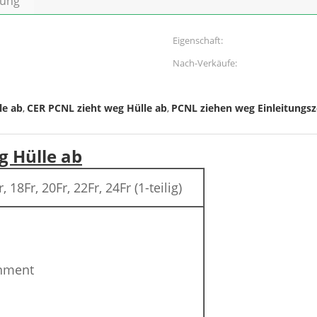
bung
Eigenschaft:
Nach-Verkäufe:
le ab
CER PCNL zieht weg Hülle ab
PCNL ziehen weg Einleitungsz
,
,
g Hülle ab
, 18Fr, 20Fr, 22Fr, 24Fr (1-teilig)
thment