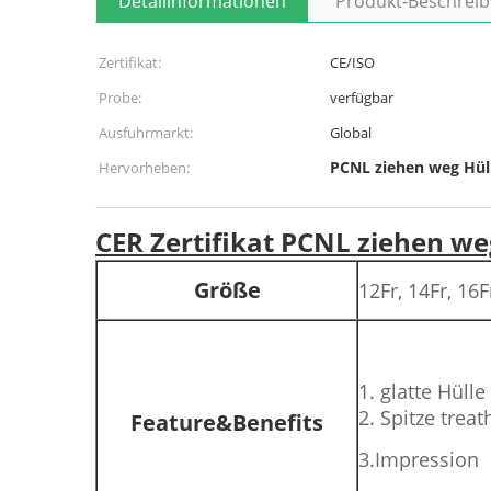
Detailinformationen
Produkt-Beschrei
Zertifikat:
CE/ISO
Probe:
verfügbar
Ausfuhrmarkt:
Global
PCNL ziehen weg Hül
Hervorheben:
CER Zertifikat PCNL ziehen we
Größe
12Fr, 14Fr, 16Fr
1. glatte Hülle
2. Spitze trea
Feature&Benefits
3.Impression