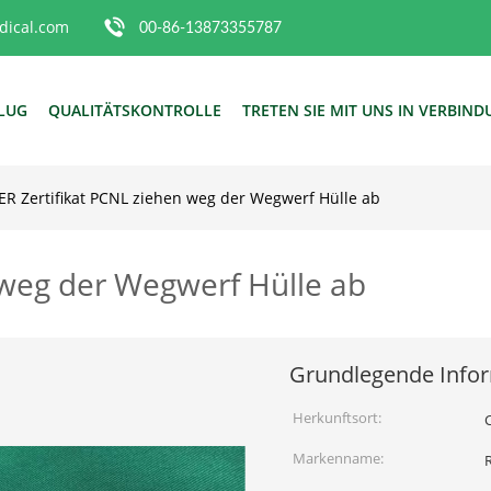
ical.com
00-86-13873355787
FLUG
QUALITÄTSKONTROLLE
TRETEN SIE MIT UNS IN VERBIN
ER Zertifikat PCNL ziehen weg der Wegwerf Hülle ab
 weg der Wegwerf Hülle ab
Grundlegende Info
Herkunftsort:
Markenname: