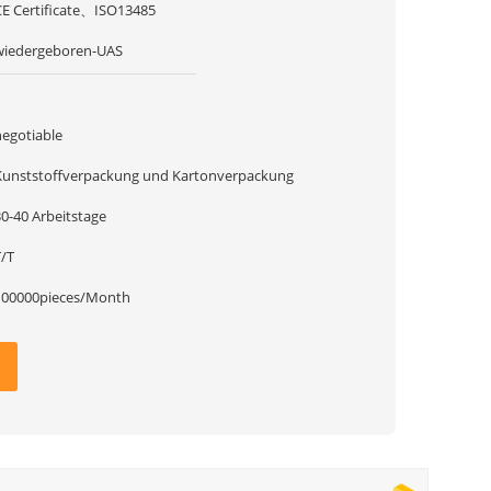
CE Certificate、ISO13485
wiedergeboren-UAS
1
negotiable
Kunststoffverpackung und Kartonverpackung
30-40 Arbeitstage
T/T
100000pieces/Month