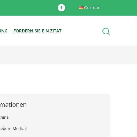
German
DUNG
FORDERN SIE EIN ZITAT
rmationen
China
Reborn Medical