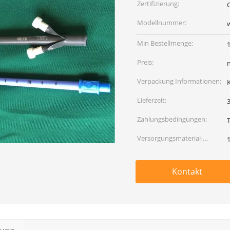
Zertifizierung:
Modellnummer:
Min Bestellmenge:
Preis:
Verpackung Informationen:
Lieferzeit:
Zahlungsbedingungen:
Versorgungsmaterial-
Fähigkeit:
Kontakt