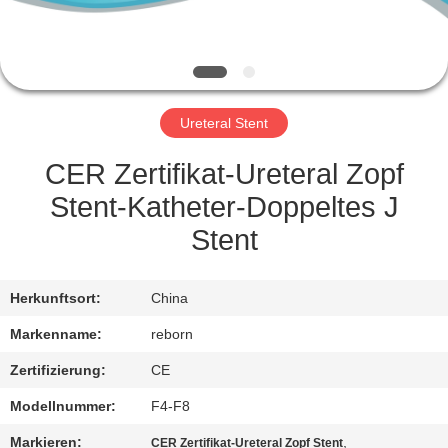
TRETEN
SIE
MIT
Ureteral Stent
UNS
IN
CER Zertifikat-Ureteral Zopf
VERBINDUNG
Stent-Katheter-Doppeltes J
Stent
FORDERN
SIE
Herkunftsort:
China
EIN
Markenname:
reborn
ZITAT
Zertifizierung:
CE
Modellnummer:
F4-F8
SITEMAP
Markieren:
,
CER Zertifikat-Ureteral Zopf Stent