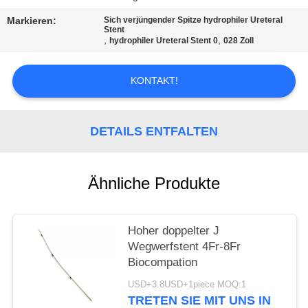
Markieren:
Sich verjüngender Spitze hydrophiler Ureteral
PRIVACY
Stent
,
,
hydrophiler Ureteral Stent 0
028 Zoll
POLICY
KONTAKT!
DETAILS ENTFALTEN
Ähnliche Produkte
Hoher doppelter J
Wegwerfstent 4Fr-8Fr
Biocompation
USD+3.8USD+1piece MOQ:1
TRETEN SIE MIT UNS IN