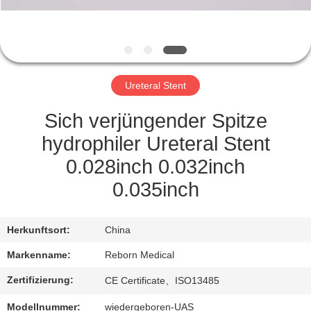
TRETEN
SIE
MIT
Ureteral Stent
UNS
IN
Sich verjüngender Spitze
VERBINDUNG
hydrophiler Ureteral Stent
0.028inch 0.032inch
FORDERN
0.035inch
SIE
EIN
Herkunftsort:
China
ZITAT
Markenname:
Reborn Medical
Zertifizierung:
CE Certificate、ISO13485
SITEMAP
Modellnummer:
wiedergeboren-UAS