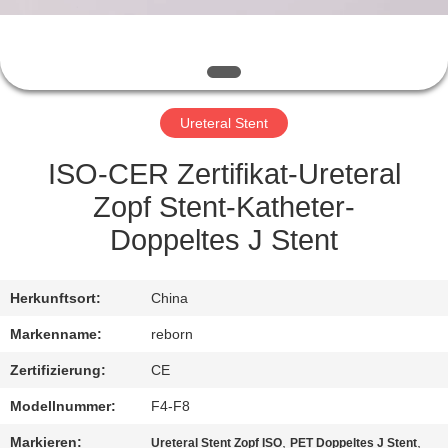
TRETEN
SIE
MIT
Ureteral Stent
UNS
IN
ISO-CER Zertifikat-Ureteral
VERBINDUNG
Zopf Stent-Katheter-
Doppeltes J Stent
FORDERN
SIE
Herkunftsort:
China
EIN
Markenname:
reborn
ZITAT
Zertifizierung:
CE
Modellnummer:
F4-F8
SITEMAP
Markieren:
,
,
Ureteral Stent Zopf ISO
PET Doppeltes J Stent