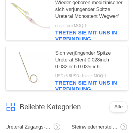
Wieder geboren medizinischer
sich verjüngender Spitze
Ureteral Monostent Wegwerf
negotiable MOQ:1
TRETEN SIE MIT UNS IN
VERBINDUNG
Sich verjüngender Spitze
Ureteral Stent 0.028inch
0.032inch 0.035inch
USD+3.8USD+1piece MOQ:1
TRETEN SIE MIT UNS IN
VERBINDUNG
Beliebte Kategorien
Alle
Ureteral Zugangs-Hülle
Steinwiederherstellungs-Korb