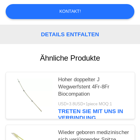
PRIVACY
KONTAKT!
POLICY
DETAILS ENTFALTEN
Ähnliche Produkte
Hoher doppelter J
Wegwerfstent 4Fr-8Fr
Biocompation
USD+3.8USD+1piece MOQ:1
TRETEN SIE MIT UNS IN
VERBINDUNG
Wieder geboren medizinischer
sich verjüngender Spitze