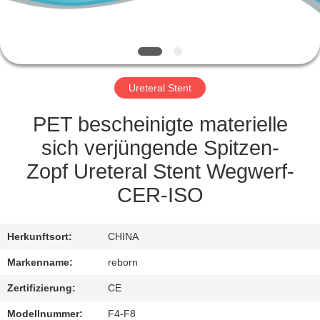
TRETEN
SIE
MIT
Ureteral Stent
UNS
IN
PET bescheinigte materielle
VERBINDUNG
sich verjüngende Spitzen-
Zopf Ureteral Stent Wegwerf-
FORDERN
CER-ISO
SIE
EIN
Herkunftsort:
CHINA
ZITAT
Markenname:
reborn
Zertifizierung:
CE
SITEMAP
Modellnummer:
F4-F8