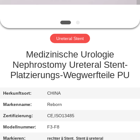
TRETEN
SIE
MIT
Ureteral Stent
UNS
IN
Medizinische Urologie
VERBINDUNG
Nephrostomy Ureteral Stent-
Platzierungs-Wegwerfteile PU
FORDERN
SIE
Herkunftsort:
CHINA
EIN
Markenname:
Reborn
ZITAT
Zertifizierung:
CE,ISO13485
Modellnummer:
F3-F8
SITEMAP
Markieren:
,
rechter jj Stent
Stent jj ureteral