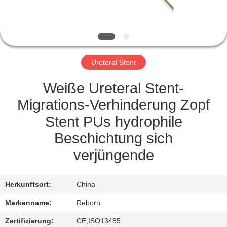
TRETEN
SIE
MIT
Ureteral Stent
UNS
IN
Weiße Ureteral Stent-
VERBINDUNG
Migrations-Verhinderung Zopf
Stent PUs hydrophile
FORDERN
Beschichtung sich
SIE
verjüngende
EIN
ZITAT
Herkunftsort:
China
Markenname:
Reborn
SITEMAP
Zertifizierung:
CE,ISO13485