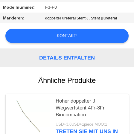
Modellnummer:
F3-F8
PRIVACY
Markieren:
,
doppelter ureteral Stent J
Stent jj ureteral
POLICY
KONTAKT!
DETAILS ENTFALTEN
Ähnliche Produkte
Hoher doppelter J
Wegwerfstent 4Fr-8Fr
Biocompation
USD+3.8USD+1piece MOQ:1
TRETEN SIE MIT UNS IN