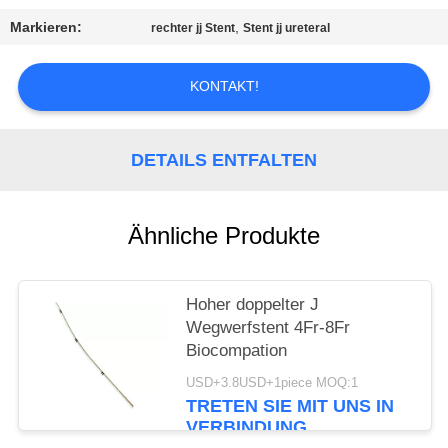
Markieren:
,
rechter jj Stent
Stent jj ureteral
PRIVACY
POLICY
KONTAKT!
DETAILS ENTFALTEN
Ähnliche Produkte
Hoher doppelter J
Wegwerfstent 4Fr-8Fr
Biocompation
USD+3.8USD+1piece MOQ:1
TRETEN SIE MIT UNS IN
VERBINDUNG