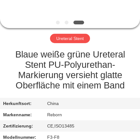
TRETEN
SIE
MIT
Ureteral Stent
UNS
IN
Blaue weiße grüne Ureteral
VERBINDUNG
Stent PU-Polyurethan-
Markierung versieht glatte
FORDERN
Oberfläche mit einem Band
SIE
EIN
Herkunftsort:
China
ZITAT
Markenname:
Reborn
Zertifizierung:
CE,ISO13485
SITEMAP
Modellnummer:
F3-F8