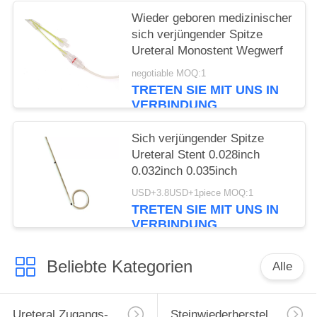
Wieder geboren medizinischer
sich verjüngender Spitze
Ureteral Monostent Wegwerf
negotiable MOQ:1
TRETEN SIE MIT UNS IN
VERBINDUNG
Sich verjüngender Spitze
Ureteral Stent 0.028inch
0.032inch 0.035inch
USD+3.8USD+1piece MOQ:1
TRETEN SIE MIT UNS IN
VERBINDUNG
Beliebte Kategorien
Alle
Ureteral Zugangs-Hülle
Steinwiederherstellungs-Korb