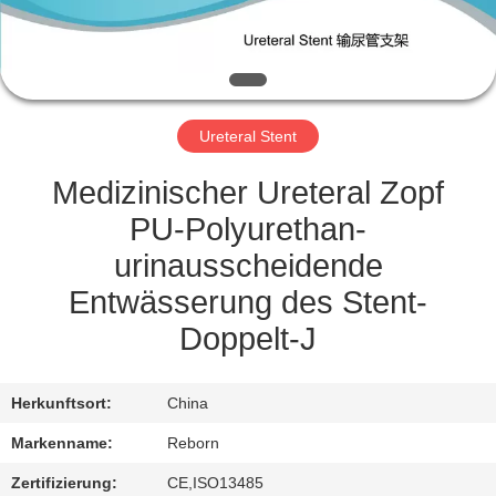
TRETEN
SIE
MIT
Ureteral Stent
UNS
IN
Medizinischer Ureteral Zopf
VERBINDUNG
PU-Polyurethan-
urinausscheidende
FORDERN
Entwässerung des Stent-
SIE
Doppelt-J
EIN
ZITAT
Herkunftsort:
China
Markenname:
Reborn
SITEMAP
Zertifizierung:
CE,ISO13485