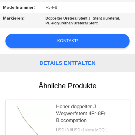
Modellnummer:
F3-F8
PRIVACY
Markieren:
,
,
Doppelter Ureteral Stent J
Stent jj ureteral
POLICY
PU-Polyurethan Ureteral Stent
KONTAKT!
DETAILS ENTFALTEN
Ähnliche Produkte
Hoher doppelter J
Wegwerfstent 4Fr-8Fr
Biocompation
USD+3.8USD+1piece MOQ:1