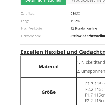
Detailinformationen
Produkt-Beschrei
Zertifikat:
CE/ISO
Länge:
115cm
Nach-Verkäufe:
12 Stunden on-line
Steinwiederherstell
Hervorheben:
Excellen flexibel und Gedäch
1. Nickeltitan
Material
2. umsponnen
F1.7 115c
F2.2 115c
Größe
F1.7 115cm
F2.2 115cm