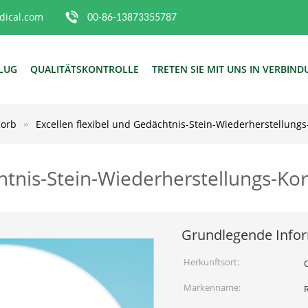
ical.com
00-86-13873355787
FLUG
QUALITÄTSKONTROLLE
TRETEN SIE MIT UNS IN VERBIN
Korb
Excellen flexibel und Gedächtnis-Stein-Wiederherstellun
chtnis-Stein-Wiederherstellungs-K
Grundlegende Info
Herkunftsort:
Markenname: