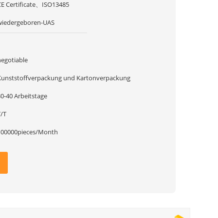
CE Certificate、ISO13485
wiedergeboren-UAS
1
negotiable
Kunststoffverpackung und Kartonverpackung
30-40 Arbeitstage
T/T
100000pieces/Month