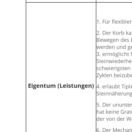
1. Für flexibl
2. Der Korb ka
Bewegen des 
werden und g
3. ermöglicht 
Steinwiederhe
schwierigsten
Zyklen beizub
Eigentum (Leistungen)
4. erlaubt Tip
Steinnäherung
5. Der ununte
hat keine Gra
der von der W
6. Der Mechan