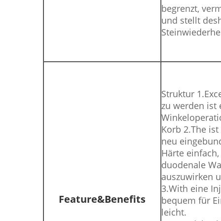
begrenzt, verm
und stellt des
Steinwiederher
Struktur 1.Ex
zu werden ist 
Winkeloperatio
Korb 2.The ist
neu eingebund
Härte einfach
duodenale Wa
auszuwirken u
3.With eine In
Feature&Benefits
bequem für Ei
leicht.