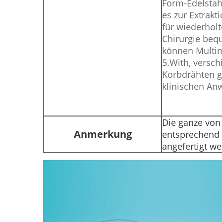
Form-Edelstah
es zur Extrakt
für wiederhol
Chirurgie beq
können Multi
5.With, versc
Korbdrähten 
klinischen A
Die ganze von
Anmerkung
entsprechend 
angefertigt w