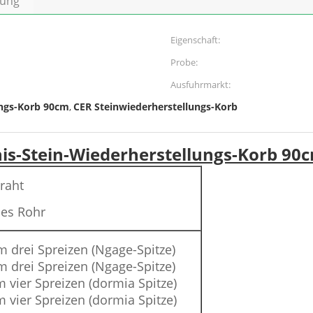
bung
Eigenschaft:
Probe:
Ausfuhrmarkt:
ungs-Korb 90cm
CER Steinwiederherstellungs-Korb
,
tnis-Stein-Wiederherstellungs-Korb 9
draht
es Rohr
m drei Spreizen (Ngage-Spitze)
m drei Spreizen (Ngage-Spitze)
 vier Spreizen (dormia Spitze)
 vier Spreizen (dormia Spitze)