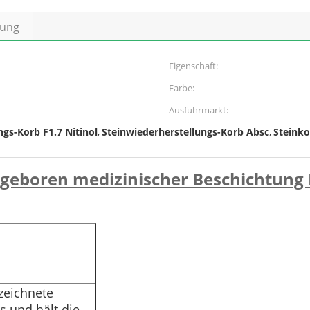
bung
Eigenschaft:
Farbe:
Ausfuhrmarkt:
ngs-Korb F1.7 Nitinol
Steinwiederherstellungs-Korb Absc
Steinko
,
,
 geboren medizinischer Beschichtung 
zeichnete
s und hält die