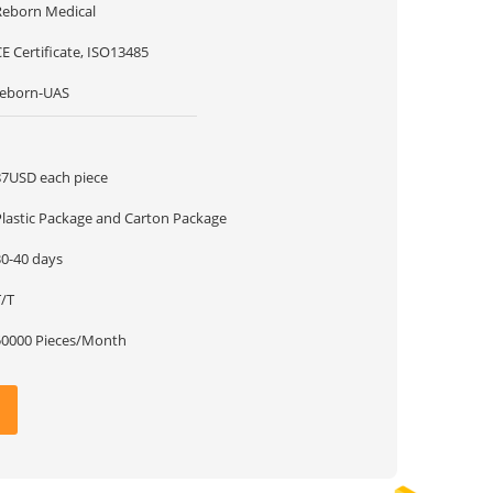
Reborn Medical
E Certificate, ISO13485
reborn-UAS
1
87USD each piece
Plastic Package and Carton Package
30-40 days
T/T
50000 Pieces/Month