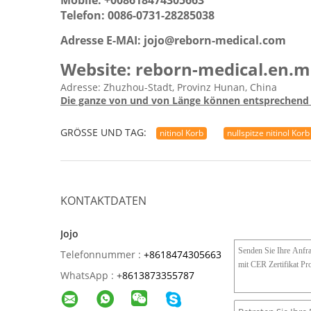
Telefon: 0086-0731-28285038
Adresse E-MAI: jojo@reborn-medical.com
Website: reborn-medical.en.m
Adresse: Zhuzhou-Stadt, Provinz Hunan, China
Die ganze von und von Länge können entsprechend 
GRÖSSE UND TAG:
nitinol Korb
nullspitze nitinol Korb
KONTAKTDATEN
Jojo
Telefonnummer :
+8618474305663
WhatsApp :
+
8613873355787