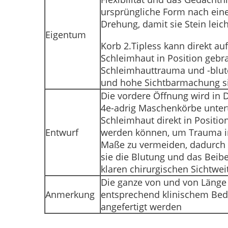
ursprüngliche Form nach eine
Drehung, damit sie Stein leich
Eigentum
Korb 2.Tipless kann direkt auf
Schleimhaut in Position geb
Schleimhauttrauma und -blut
und hohe Sichtbarmachung si
Die vordere Öffnung wird in 
4e-adrig Maschenkörbe unterte
Schleimhaut direkt in Positio
Entwurf
werden können, um Trauma i
Maße zu vermeiden, dadurch s
sie die Blutung und das Beibe
klaren chirurgischen Sichtwei
Die ganze von und von Läng
Anmerkung
entsprechend klinischem Bed
angefertigt werden