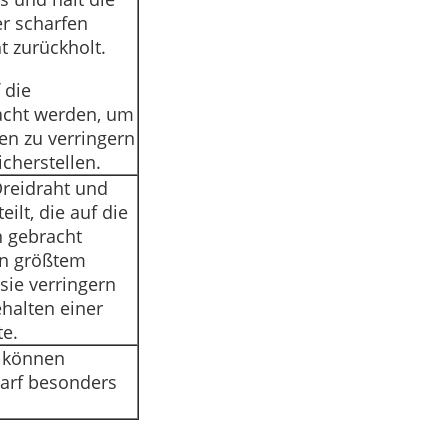
r scharfen
t zurückholt.
 die
racht werden, um
en zu verringern
cherstellen.
Dreidraht und
ilt, die auf die
n gebracht
n größtem
ie verringern
halten einer
te.
e können
arf besonders