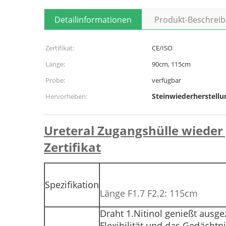
Detailinformationen
Produkt-Beschrei
Zertifikat:
CE/ISO
Länge:
90cm, 115cm
Probe:
verfügbar
Steinwiederherstellu
Hervorheben:
Ureteral Zugangshülle wieder
Zertifikat
Spezifikation
Länge F1.7 F2.2: 115cm
Draht 1.Nitinol genießt ausge
Flexibilität und das Gedächtni