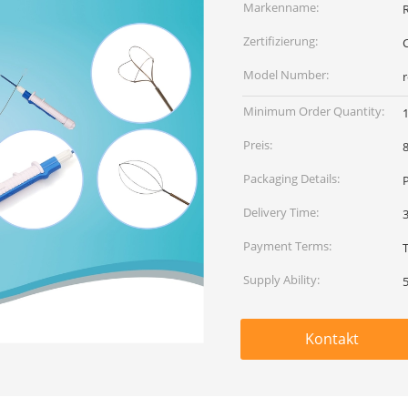
Markenname:
Zertifizierung:
C
Model Number:
Minimum Order Quantity:
Preis:
Packaging Details:
Delivery Time:
Payment Terms:
Supply Ability:
Kontakt