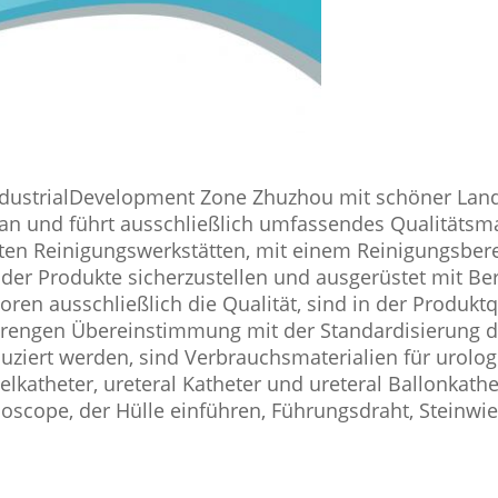
er IndustrialDevelopment Zone Zhuzhou mit schöner L
n an und führt ausschließlich umfassendes Qualitäts
ten Reinigungswerkstätten, mit einem Reinigungsber
der Produkte sicherzustellen und ausgerüstet mit Be
oren ausschließlich die Qualität, sind in der Produkt
strengen Übereinstimmung mit der Standardisierung d
ziert werden, sind Verbrauchsmaterialien für urologis
telkatheter, ureteral Katheter und ureteral Ballonka
scope, der Hülle einführen, Führungsdraht, Steinwied