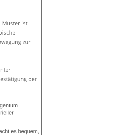
 Muster ist
pische
ewegung zur
unter
Bestätigung der
igentum
ieller
macht es bequem,