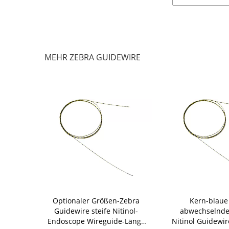
MEHR ZEBRA GUIDEWIRE
lächenzebra
Optionaler Größen-Zebra
Kern-blaue
u und weiß
Guidewire steife Nitinol-
abwechselnde
Endoscope Wireguide-Länge
Nitinol Guidewir