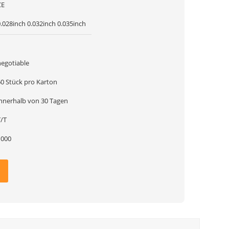
CE
.028inch 0.032inch 0.035inch
1
negotiable
60 Stück pro Karton
innerhalb von 30 Tagen
T/T
1000