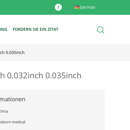
German
DUNG
FORDERN SIE EIN ZITAT
ch 0.035inch
h 0.032inch 0.035inch
rmationen
China
Reborn medical