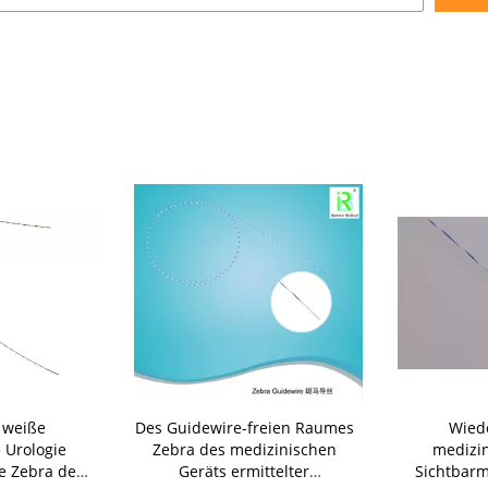
 weiße
Des Guidewire-freien Raumes
Wied
 Urologie
Zebra des medizinischen
medizin
e Zebra des
Geräts ermittelter
Sichtbar