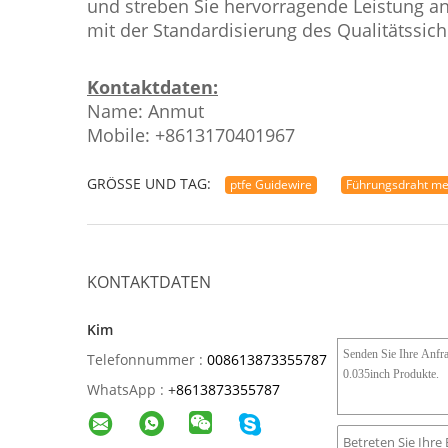
und streben Sie hervorragende Leistung a
mit der Standardisierung des Qualitätssic
Kontaktdaten:
Name: Anmut
Mobile: +8613170401967
GRÖSSE UND TAG:
ptfe Guidewire
Führungsdraht me
KONTAKTDATEN
Kim
Telefonnummer :
008613873355787
WhatsApp :
+
8613873355787