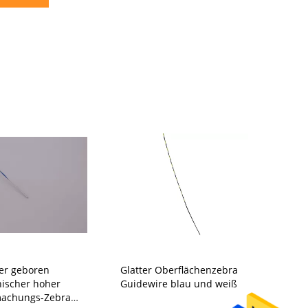
er geboren
Glatter Oberflächenzebra
Optionale
ischer hoher
Guidewire blau und weiß
Guidewire 
machungs-Zebra
Endoscope 