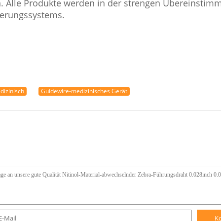
n. Alle Produkte werden in der strengen Übereinstim
herungssystems.
dizinisch
Guidewire-medizinisches Gerät
K