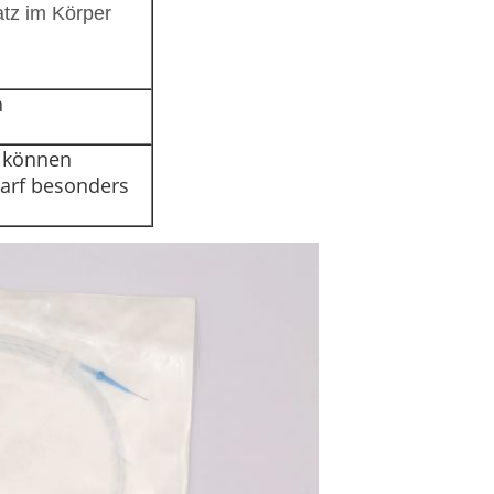
atz im Körper
h
e können
arf besonders