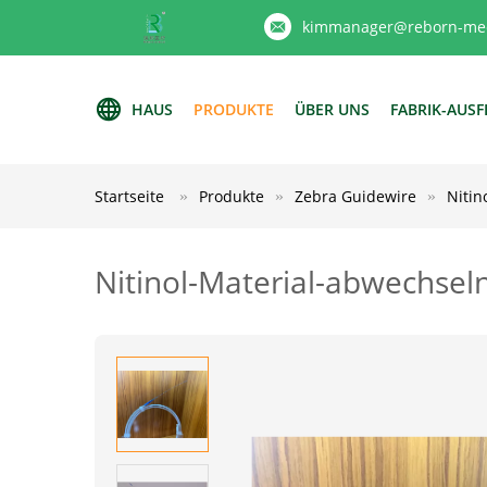
kimmanager@reborn-med
HAUS
PRODUKTE
ÜBER UNS
FABRIK-AUS
Startseite
Produkte
Zebra Guidewire
Nitin
Nitinol-Material-abwechsel