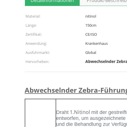
Detailinformationen
Produkt-Beschrei
Material:
nitinol
Länge:
150cm
Zertifikat:
CE/ISO
Anwendung:
Krankenhaus
Ausfuhrmarkt:
Global
Abwechselnder Zebra
Hervorheben:
Abwechselnder Zebra-Führungs
1.Nitinol
Draht
mit der gestreif
entworfen, um ausgezeichnete
und die Behandlung zur Verfügu