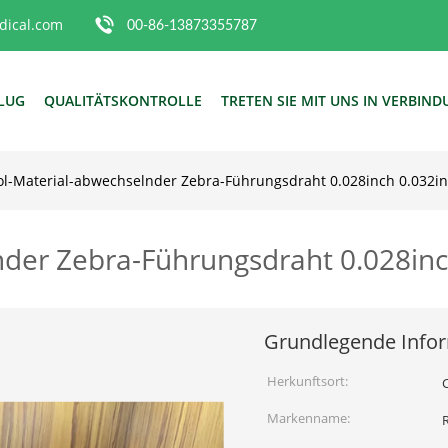
ical.com
00-86-13873355787
FLUG
QUALITÄTSKONTROLLE
TRETEN SIE MIT UNS IN VERBIN
ol-Material-abwechselnder Zebra-Führungsdraht 0.028inch 0.032in
nder Zebra-Führungsdraht 0.028inc
Grundlegende Info
Herkunftsort:
Markenname: