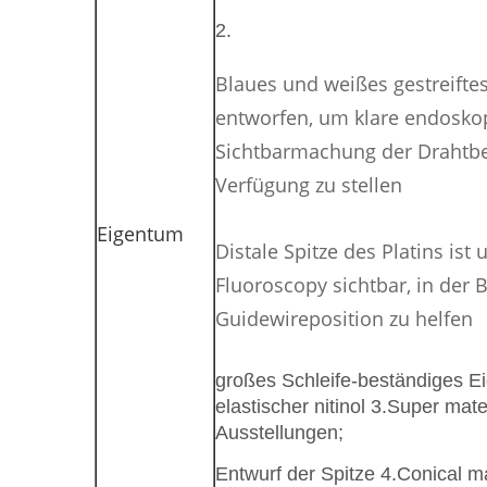
2.
Blaues und weißes gestreiftes
entworfen, um klare endosko
Sichtbarmachung der Drahtb
Verfügung zu stellen
Eigentum
Distale Spitze des Platins ist 
Fluoroscopy sichtbar, in der 
Guidewireposition zu helfen
großes Schleife-beständiges E
elastischer nitinol 3.Super mater
Ausstellungen;
Entwurf der Spitze 4.Conical 