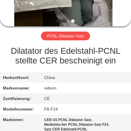
TRETEN
SIE
MIT
PCNL-Dilatator-Satz
UNS
IN
Dilatator des Edelstahl-PCNL
VERBINDUNG
stellte CER bescheinigt ein
FORDERN
Herkunftsort:
China
SIE
Markenname:
reborn
EIN
Zertifizierung:
CE
ZITAT
Modellnummer:
F8-F24
Markieren:
,
CER SS PCNL Dilatator-Satz
SITEMAP
,
Medizinischer PCNL Dilatator-Satz F24
Satz CER Edelstahl-PCNL