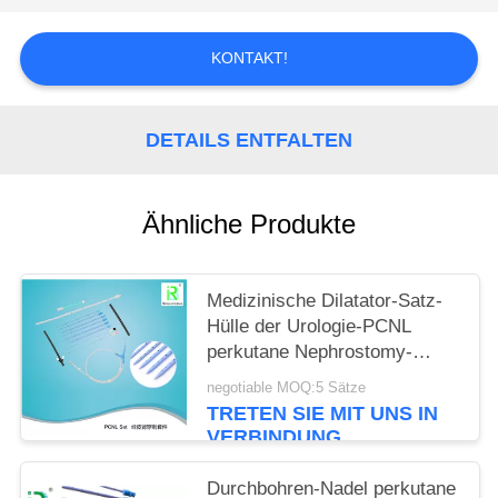
PRIVACY
KONTAKT!
POLICY
DETAILS ENTFALTEN
Ähnliche Produkte
Medizinische Dilatator-Satz-
Hülle der Urologie-PCNL
perkutane Nephrostomy-
Ausrüstung
negotiable MOQ:5 Sätze
TRETEN SIE MIT UNS IN
VERBINDUNG
Durchbohren-Nadel perkutane