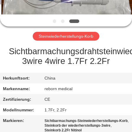
TRETEN
SIE
MIT
Steinwiederherstellungs-Korb
UNS
IN
Sichtbarmachungsdrahtsteinwied
VERBINDUNG
3wire 4wire 1.7Fr 2.2Fr
FORDERN
Herkunftsort:
China
SIE
Markenname:
reborn medical
EIN
Zertifizierung:
CE
ZITAT
Modellnummer:
1.7Fr, 2.2Fr
Markieren:
,
Sichtbarmachungs-Steinwiederherstellungs-Korb
SITEMAP
,
Steinkorb der wiederherstellungs-3wire
Steinkorb 2.2Fr Nitinol