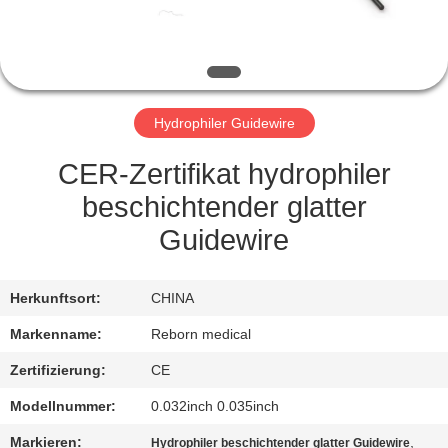
TRETEN
SIE
MIT
Hydrophiler Guidewire
UNS
IN
CER-Zertifikat hydrophiler
VERBINDUNG
beschichtender glatter
Guidewire
FORDERN
SIE
Herkunftsort:
CHINA
EIN
Markenname:
Reborn medical
ZITAT
Zertifizierung:
CE
Modellnummer:
0.032inch 0.035inch
SITEMAP
Markieren:
,
Hydrophiler beschichtender glatter Guidewire