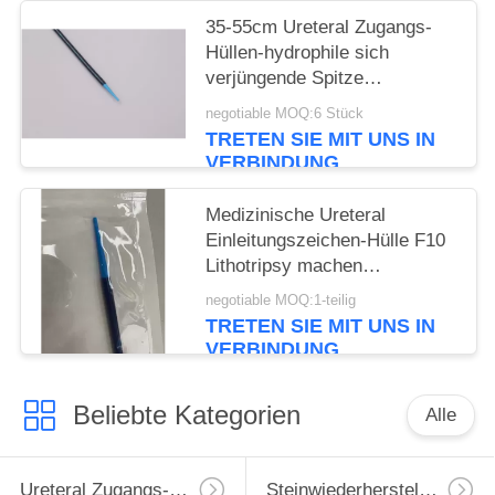
35-55cm Ureteral Zugangs-
Hüllen-hydrophile sich
verjüngende Spitze
Ureteroscopy
negotiable MOQ:6 Stück
TRETEN SIE MIT UNS IN
VERBINDUNG
Medizinische Ureteral
Einleitungszeichen-Hülle F10
Lithotripsy machen
hydrophiles
negotiable MOQ:1-teilig
Verbrauchsmaterial glatt
TRETEN SIE MIT UNS IN
VERBINDUNG
Beliebte Kategorien
Alle
Ureteral Zugangs-Hülle
Steinwiederherstellungs-Korb