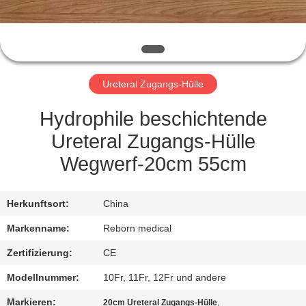
TRETEN
SIE
MIT
Ureteral Zugangs-Hülle
UNS
IN
Hydrophile beschichtende
VERBINDUNG
Ureteral Zugangs-Hülle
Wegwerf-20cm 55cm
FORDERN
SIE
Herkunftsort:
China
EIN
Markenname:
Reborn medical
ZITAT
Zertifizierung:
CE
Modellnummer:
10Fr, 11Fr, 12Fr und andere
SITEMAP
Markieren:
,
20cm Ureteral Zugangs-Hülle