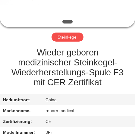
TRETEN
SIE
MIT
Steinkegel
UNS
IN
Wieder geboren
VERBINDUNG
medizinischer Steinkegel-
Wiederherstellungs-Spule F3
FORDERN
mit CER Zertifikat
SIE
EIN
Herkunftsort:
China
ZITAT
Markenname:
reborn medical
Zertifizierung:
CE
SITEMAP
Modellnummer:
3Fr