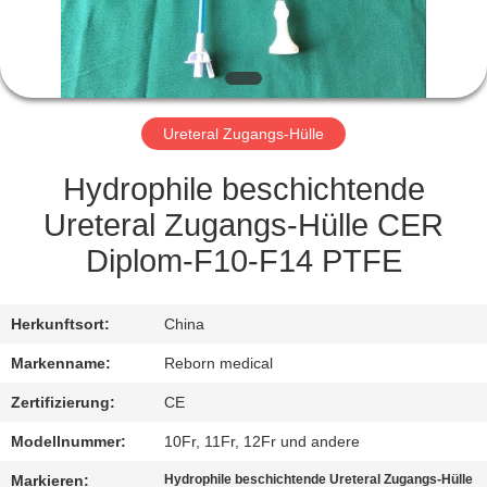
TRETEN
SIE
MIT
Ureteral Zugangs-Hülle
UNS
IN
Hydrophile beschichtende
VERBINDUNG
Ureteral Zugangs-Hülle CER
Diplom-F10-F14 PTFE
FORDERN
SIE
Herkunftsort:
China
EIN
Markenname:
Reborn medical
ZITAT
Zertifizierung:
CE
Modellnummer:
10Fr, 11Fr, 12Fr und andere
SITEMAP
Markieren:
Hydrophile beschichtende Ureteral Zugangs-Hülle