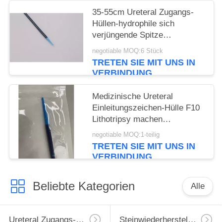
35-55cm Ureteral Zugangs-
Hüllen-hydrophile sich
verjüngende Spitze
Ureteroscopy
negotiable MOQ:6 Stück
TRETEN SIE MIT UNS IN
VERBINDUNG
Medizinische Ureteral
Einleitungszeichen-Hülle F10
Lithotripsy machen
hydrophiles
negotiable MOQ:1-teilig
Verbrauchsmaterial glatt
TRETEN SIE MIT UNS IN
VERBINDUNG
Beliebte Kategorien
Alle
Ureteral Zugangs-Hülle
Steinwiederherstellungs-Korb