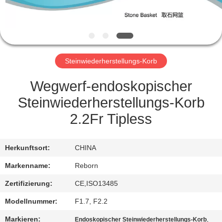
TRETEN
SIE
MIT
Steinwiederherstellungs-Korb
UNS
IN
Wegwerf-endoskopischer
VERBINDUNG
Steinwiederherstellungs-Korb
2.2Fr Tipless
FORDERN
SIE
Herkunftsort:
CHINA
EIN
Markenname:
Reborn
ZITAT
Zertifizierung:
CE,ISO13485
Modellnummer:
F1.7, F2.2
SITEMAP
Markieren:
,
Endoskopischer Steinwiederherstellungs-Korb