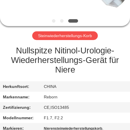
TRETEN
SIE
MIT
Steinwiederherstellungs-Korb
UNS
IN
Nullspitze Nitinol-Urologie-
VERBINDUNG
Wiederherstellungs-Gerät für
Niere
FORDERN
SIE
Herkunftsort:
CHINA
EIN
Markenname:
Reborn
ZITAT
Zertifizierung:
CE,ISO13485
Modellnummer:
F1.7, F2.2
SITEMAP
Markieren:
,
Nierensteinwiederherstellungskorb