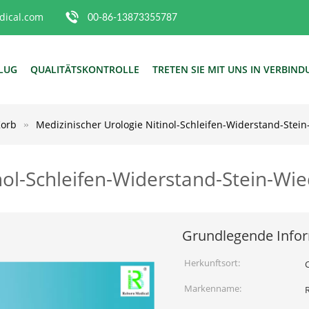
ical.com
00-86-13873355787
FLUG
QUALITÄTSKONTROLLE
TRETEN SIE MIT UNS IN VERBIN
Korb
Medizinischer Urologie Nitinol-Schleifen-Widerstand-Stei
nol-Schleifen-Widerstand-Stein-Wi
Grundlegende Info
Herkunftsort:
Markenname: