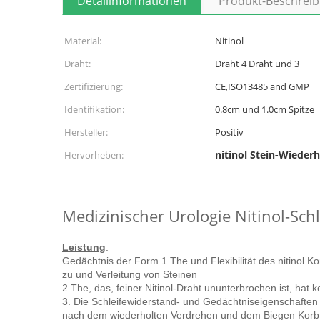
Detailinformationen
Produkt-Beschrei
Material:
Nitinol
Draht:
Draht 4 Draht und 3
Zertifizierung:
CE,ISO13485 and GMP
Identifikation:
0.8cm und 1.0cm Spitze
Hersteller:
Positiv
nitinol Stein-Wieder
Hervorheben:
Medizinischer Urologie Nitinol-Sch
Leistung
:
Gedächtnis der Form 1.The und Flexibilität des nitinol K
zu und Verleitung von Steinen
2.The, das, feiner Nitinol-Draht ununterbrochen ist, hat
3. Die Schleifewiderstand- und Gedächtniseigenschaften d
nach dem wiederholten Verdrehen und dem Biegen Korb 