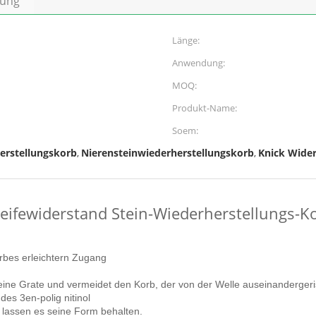
bung
Länge:
Anwendung:
MOQ:
Produkt-Name:
Soem:
herstellungskorb
Nierensteinwiederherstellungskorb
Knick Wider
,
,
leifewiderstand Stein-Wiederherstellungs-K
orbes erleichtern Zugang
 keine Grate und vermeidet den Korb, der von der Welle auseinandergeri
es 3en-polig nitinol
lassen es seine Form behalten.