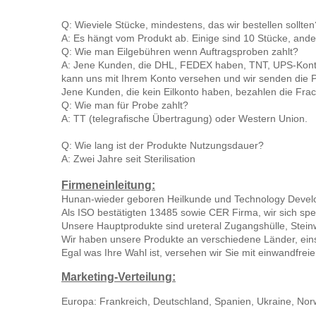
Q: Wieviele Stücke, mindestens, das wir bestellen sollt
A: Es hängt vom Produkt ab. Einige sind 10 Stücke, ander
Q: Wie man Eilgebühren wenn Auftragsproben zahlt?
A: Jene Kunden, die DHL, FEDEX haben, TNT, UPS-Kont
kann uns mit Ihrem Konto versehen und wir senden die P
Jene Kunden, die kein Eilkonto haben, bezahlen die Frach
Q: Wie man für Probe zahlt?
A: TT (telegrafische Übertragung) oder Western Union.
Q: Wie lang ist der Produkte Nutzungsdauer?
A: Zwei Jahre seit Sterilisation
Firmeneinleitung:
Hunan-wieder geboren Heilkunde und Technology Develop
Als ISO bestätigten 13485 sowie CER Firma, wir sich spe
Unsere Hauptprodukte sind ureteral Zugangshülle, Steinw
Wir haben unsere Produkte an verschiedene Länder, einsch
Egal was Ihre Wahl ist, versehen wir Sie mit einwandfre
Marketing-Verteilung:
Europa: Frankreich, Deutschland, Spanien, Ukraine, No