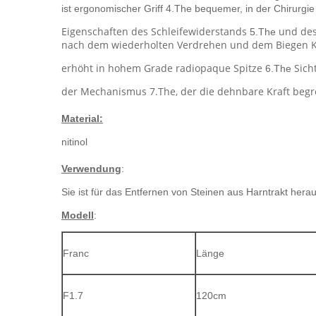
ist ergonomischer Griff 4.The bequemer, in der Chirurgi
Eigenschaften
des Schleifewiderstands
und des 
5.The
nach dem wiederholten Verdrehen und dem Biegen Ko
erhöht
in hohem Grade radiopaque Spitze
Sich
6.The
der Mechanismus 7.The, der die dehnbare Kraft begren
Material:
nitinol
Verwendung
:
Sie ist für das Entfernen von Steinen aus Harntrakt hera
Modell
:
Franc
Länge
F1.7
120cm