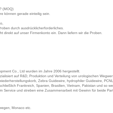
en? (MOQ)
e können gerade einteilig sein.
o,
roben durch ausdrücklicherforderliches.
t direkt auf unser Firmenkonto ein. Dann liefern wir die Proben.
ment Co., Ltd wurden im Jahre 2006 hergestellt.
zialisiert auf R&D, Produktion und Verteilung von urologischen Wegwer
iederherstellungskorb, Zebra Guidewire, hydrophiler Guidewire, PCNL, 
ließlich Frankreich, Spanien, Brasilien, Vietnam, Pakistan und so wei
iem Service und streben eine Zusammenarbeit mit Gewinn für beide Part
rwegen, Monaco etc.