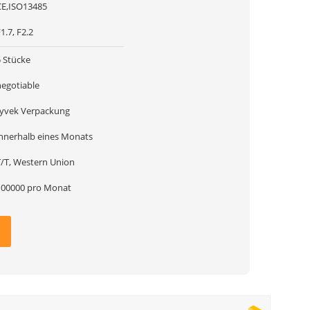
CE,ISO13485
1.7, F2.2
5 Stücke
negotiable
tyvek Verpackung
innerhalb eines Monats
T/T, Western Union
100000 pro Monat