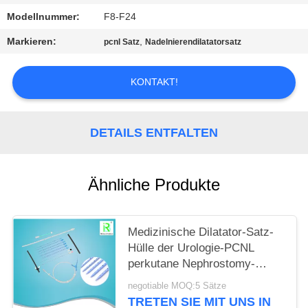
Modellnummer:
F8-F24
PRIVACY
Markieren:
,
pcnl Satz
Nadelnierendilatatorsatz
POLICY
KONTAKT!
DETAILS ENTFALTEN
Ähnliche Produkte
Medizinische Dilatator-Satz-
Hülle der Urologie-PCNL
perkutane Nephrostomy-
Ausrüstung
negotiable MOQ:5 Sätze
TRETEN SIE MIT UNS IN