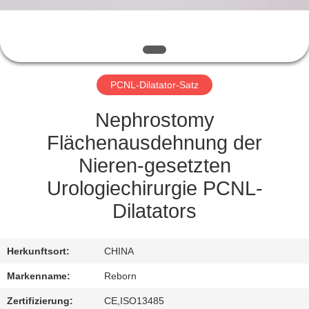
TRETEN
SIE
MIT
PCNL-Dilatator-Satz
UNS
IN
Nephrostomy
VERBINDUNG
Flächenausdehnung der
Nieren-gesetzten
FORDERN
Urologiechirurgie PCNL-
SIE
Dilatators
EIN
ZITAT
Herkunftsort:
CHINA
Markenname:
Reborn
SITEMAP
Zertifizierung:
CE,ISO13485