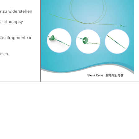
e zu widerstehen
 lithotripsy
teinfragmente in
ausch