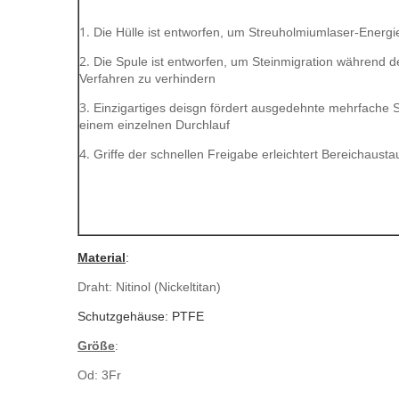
1.
Die Hülle ist entworfen, um Streuholmiumlaser-Energi
2.
Die Spule ist entworfen, um Steinmigration während der
Verfahren zu verhindern
3.
Einzigartiges deisgn fördert ausgedehnte mehrfache S
einem einzelnen Durchlauf
4.
Griffe der schnellen Freigabe erleichtert Bereichaust
Material
:
Draht: Nitinol (Nickeltitan)
Schutzgehäuse: PTFE
Größe
:
Od: 3Fr