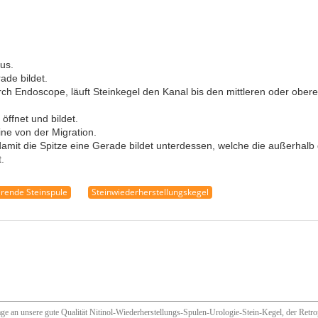
us.
ade bildet.
rch Endoscope, läuft Steinkegel den Kanal bis den mittleren oder oberen
öffnet und bildet.
ine von der Migration.
damit die Spitze eine Gerade bildet unterdessen, welche die außerhal
.
erende Steinspule
Steinwiederherstellungskegel