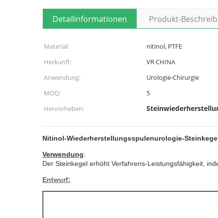
Detailinformationen
Produkt-Beschrei
Material:
nitinol, PTFE
Herkunft:
VR CHINA
Anwendung:
Urologie-Chirurgie
MOQ:
5
Steinwiederherstellu
Hervorheben:
Nitinol-Wiederherstellungsspulenurologie-Steinkegel
Verwendung
:
Der Steinkegel erhöht Verfahrens-Leistungsfähigkeit, ind
Entwurf: