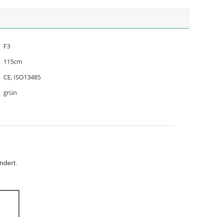
F3
115cm
CE, ISO13485
grün
ndert.