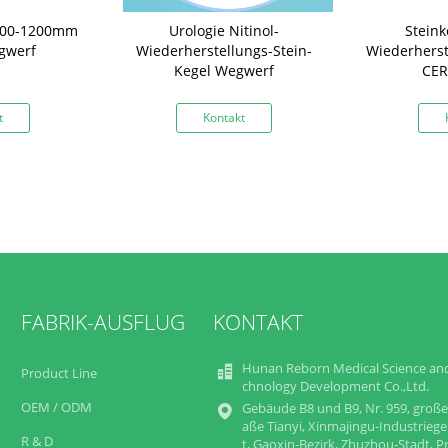
 400-1200mm
Urologie Nitinol-
Steink
gwerf
Wiederherstellungs-Stein-
Wiederherst
Kegel Wegwerf
CER 
t
Kontakt
FABRIK-AUSFLUG
KONTAKT
Hunan Reborn Medical Science an
Product Line
chnology Development Co.,Ltd.
OEM / ODM
Gebäude B8 und B9, Nr. 959, große
aße Tianyi, Xinmajingu-Industriege
R & D
t, Gaoxin-Bezirk, Zhuzhou-Stadt, P