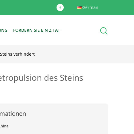
German
DUNG
FORDERN SIE EIN ZITAT
Steins verhindert
etropulsion des Steins
rmationen
China