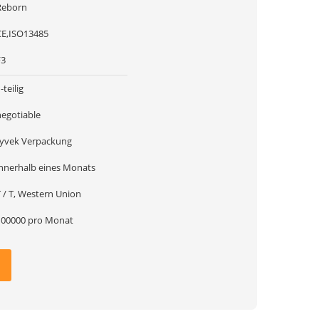
Reborn
CE,ISO13485
F3
-teilig
negotiable
tyvek Verpackung
innerhalb eines Monats
 / T, Western Union
100000 pro Monat