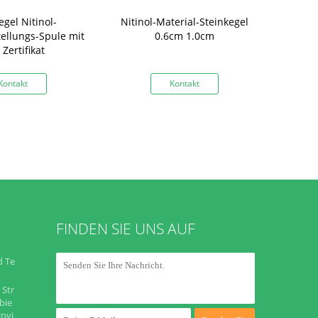
egel Nitinol-
Nitinol-Material-Steinkegel
Wiederhers
ellungs-Spule mit
0.6cm 1.0cm
Spulen-Urol
Zertifikat
Stein-F3, 
von Stein
Kontakt
Kontakt
K
FINDEN SIE UNS AUF
d Te
 Str
bie
rovi