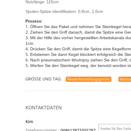
Nutzlänge: 115cm
Spulen-Spitze Identifikation: 0.8cm, 1.0cm
Prozess:
1.
Öffnen Sie das Paket und nehmen Sie Steinkegel hera
2.
Ziehen Sie den Griff danach, damit die Spitze eine Ger
3.
Mit der Hilfe des vorher hergestellten Arbeitskanals du
1cm.
4.
Drücken Sie den Griff, damit die Spitze eine Kegelform 
5.
Entsteinen Sie dann Kegel blockiert erfolgreich die Ste
6.
Nach pneumatischem lithotripsy ziehen Sie den Griff, 
5.
Werfen Sie den Steinkegel weg, der benutzt worden ist
GRÖSSE UND TAG:
Wiederherstellungsgeräte
blocki
KONTAKTDATEN
Kim
Telefonnummer :
008613873355787