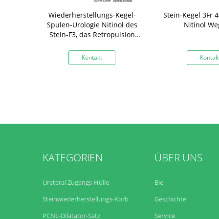
l-Steinkegel
Wiederherstellungs-Kegel-
Stein-Kegel 3Fr
.0cm
Spulen-Urologie Nitinol des
Nitinol We
Stein-F3, das Retropulsion
von Steinen verhindert
kt
Kontakt
Kontak
KATEGORIEN
ÜBER UNS
Ureteral Zugangs-Hülle
Bie
Steinwiederherstellungs-Korb
Geschichte
PCNL-Dilatator-Satz
Service