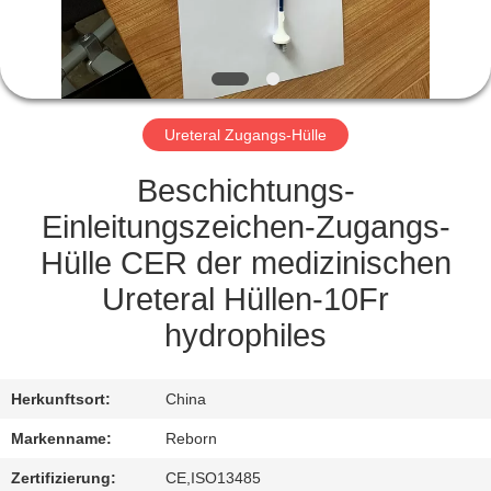
TRETEN
SIE
MIT
Ureteral Zugangs-Hülle
UNS
IN
Beschichtungs-
VERBINDUNG
Einleitungszeichen-Zugangs-
Hülle CER der medizinischen
FORDERN
Ureteral Hüllen-10Fr
SIE
hydrophiles
EIN
ZITAT
Herkunftsort:
China
Markenname:
Reborn
SITEMAP
Zertifizierung:
CE,ISO13485