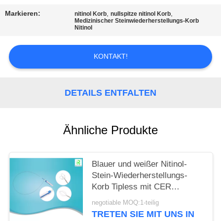
Markieren:
,
,
nitinol Korb
nullspitze nitinol Korb
PRIVACY
Medizinischer Steinwiederherstellungs-Korb
Nitinol
POLICY
KONTAKT!
DETAILS ENTFALTEN
Ähnliche Produkte
Blauer und weißer Nitinol-
Stein-Wiederherstellungs-
Korb Tipless mit CER
ISO13485
negotiable MOQ:1-teilig
TRETEN SIE MIT UNS IN