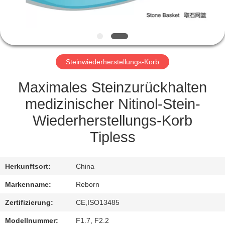
TRETEN
SIE
MIT
Steinwiederherstellungs-Korb
UNS
IN
Maximales Steinzurückhalten
VERBINDUNG
medizinischer Nitinol-Stein-
Wiederherstellungs-Korb
FORDERN
Tipless
SIE
EIN
Herkunftsort:
China
ZITAT
Markenname:
Reborn
Zertifizierung:
CE,ISO13485
SITEMAP
Modellnummer:
F1.7, F2.2