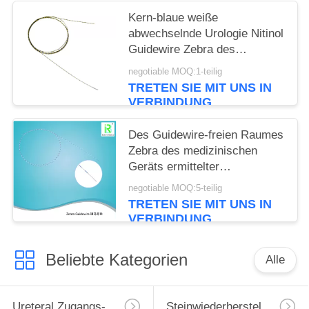
Kern-blaue weiße
abwechselnde Urologie Nitinol
Guidewire Zebra des
medizinischen Geräts innerer
negotiable MOQ:1-teilig
TRETEN SIE MIT UNS IN
VERBINDUNG
Des Guidewire-freien Raumes
Zebra des medizinischen
Geräts ermittelter
Führungsdraht der
negotiable MOQ:5-teilig
Bewegungs-X Ray
TRETEN SIE MIT UNS IN
VERBINDUNG
Beliebte Kategorien
Alle
Ureteral Zugangs-Hülle
Steinwiederherstellungs-Korb