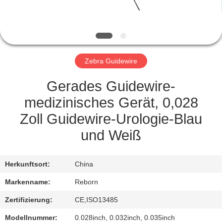
TRETEN
SIE
MIT
Zebra Guidewire
UNS
IN
Gerades Guidewire-
VERBINDUNG
medizinisches Gerät, 0,028
Zoll Guidewire-Urologie-Blau
FORDERN
und Weiß
SIE
EIN
Herkunftsort:
China
ZITAT
Markenname:
Reborn
Zertifizierung:
CE,ISO13485
SITEMAP
Modellnummer:
0.028inch, 0.032inch, 0.035inch