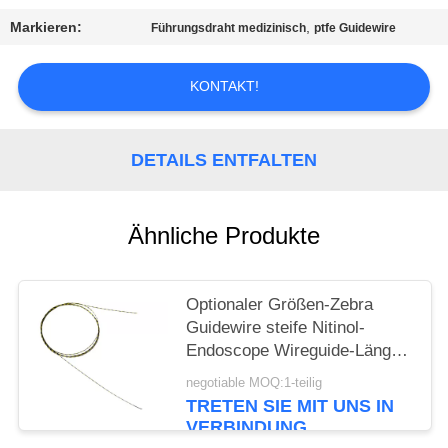
Markieren:
,
Führungsdraht medizinisch
ptfe Guidewire
PRIVACY
POLICY
KONTAKT!
DETAILS ENTFALTEN
Ähnliche Produkte
Optionaler Größen-Zebra
Guidewire steife Nitinol-
Endoscope Wireguide-Länge
150cm
negotiable MOQ:1-teilig
TRETEN SIE MIT UNS IN
VERBINDUNG