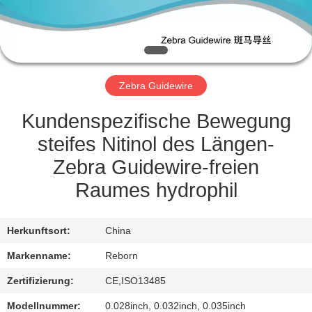
TRETEN
SIE
MIT
Zebra Guidewire
UNS
IN
Kundenspezifische Bewegung
VERBINDUNG
steifes Nitinol des Längen-
Zebra Guidewire-freien
FORDERN
Raumes hydrophil
SIE
EIN
Herkunftsort:
China
ZITAT
Markenname:
Reborn
Zertifizierung:
CE,ISO13485
SITEMAP
Modellnummer:
0.028inch, 0.032inch, 0.035inch