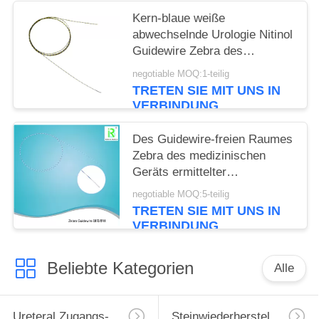
Kern-blaue weiße
abwechselnde Urologie Nitinol
Guidewire Zebra des
medizinischen Geräts innerer
negotiable MOQ:1-teilig
TRETEN SIE MIT UNS IN
VERBINDUNG
Des Guidewire-freien Raumes
Zebra des medizinischen
Geräts ermittelter
Führungsdraht der
negotiable MOQ:5-teilig
Bewegungs-X Ray
TRETEN SIE MIT UNS IN
VERBINDUNG
Beliebte Kategorien
Alle
Ureteral Zugangs-Hülle
Steinwiederherstellungs-Korb