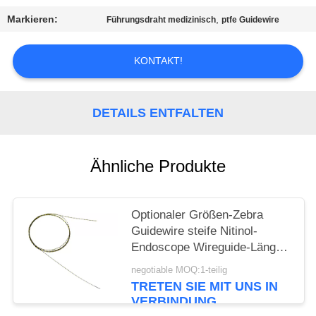
Markieren:
,
Führungsdraht medizinisch
ptfe Guidewire
PRIVACY
POLICY
KONTAKT!
DETAILS ENTFALTEN
Ähnliche Produkte
Optionaler Größen-Zebra
Guidewire steife Nitinol-
Endoscope Wireguide-Länge
150cm
negotiable MOQ:1-teilig
TRETEN SIE MIT UNS IN
VERBINDUNG