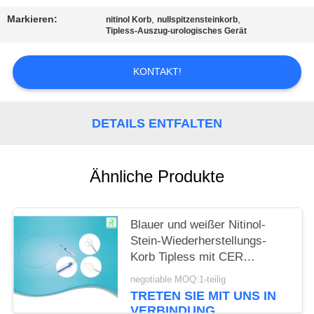
Markieren:
,
,
nitinol Korb
nullspitzensteinkorb
PRIVACY
Tipless-Auszug-urologisches Gerät
POLICY
KONTAKT!
DETAILS ENTFALTEN
Ähnliche Produkte
Blauer und weißer Nitinol-
Stein-Wiederherstellungs-
Korb Tipless mit CER
ISO13485
negotiable MOQ:1-teilig
TRETEN SIE MIT UNS IN
VERBINDUNG