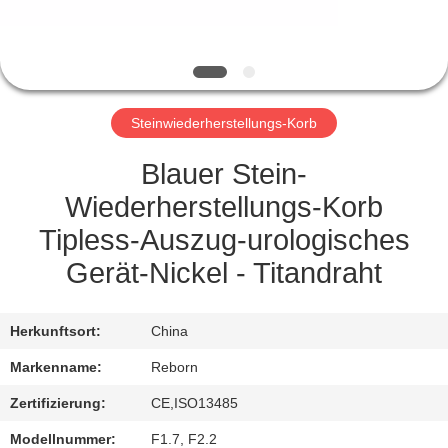
TRETEN
SIE
MIT
Steinwiederherstellungs-Korb
UNS
IN
Blauer Stein-
VERBINDUNG
Wiederherstellungs-Korb
Tipless-Auszug-urologisches
FORDERN
Gerät-Nickel - Titandraht
SIE
EIN
Herkunftsort:
China
ZITAT
Markenname:
Reborn
Zertifizierung:
CE,ISO13485
SITEMAP
Modellnummer:
F1.7, F2.2