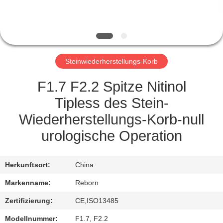
TRETEN
SIE
MIT
Steinwiederherstellungs-Korb
UNS
IN
F1.7 F2.2 Spitze Nitinol
VERBINDUNG
Tipless des Stein-
Wiederherstellungs-Korb-null
FORDERN
urologische Operation
SIE
EIN
Herkunftsort:
China
ZITAT
Markenname:
Reborn
Zertifizierung:
CE,ISO13485
SITEMAP
Modellnummer:
F1.7, F2.2