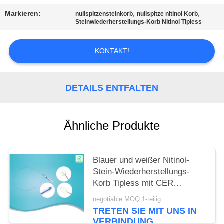
Markieren:
,
,
nullspitzensteinkorb
nullspitze nitinol Korb
PRIVACY
Steinwiederherstellungs-Korb Nitinol Tipless
POLICY
KONTAKT!
DETAILS ENTFALTEN
Ähnliche Produkte
Blauer und weißer Nitinol-
Stein-Wiederherstellungs-
Korb Tipless mit CER
ISO13485
negotiable MOQ:1-teilig
TRETEN SIE MIT UNS IN
VERBINDUNG