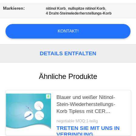
Markieren:
,
,
nitinol Korb
nullspitze nitinol Korb
PRIVACY
4 Draht-Steinwiederherstellungs-Korb
POLICY
KONTAKT!
DETAILS ENTFALTEN
Ähnliche Produkte
Blauer und weißer Nitinol-
Stein-Wiederherstellungs-
Korb Tipless mit CER
ISO13485
negotiable MOQ:1-teilig
TRETEN SIE MIT UNS IN
VERBINDUNG