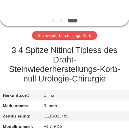
TRETEN
SIE
MIT
Steinwiederherstellungs-Korb
UNS
IN
3 4 Spitze Nitinol Tipless des
VERBINDUNG
Draht-
Steinwiederherstellungs-Korb-
FORDERN
null Urologie-Chirurgie
SIE
EIN
Herkunftsort:
China
ZITAT
Markenname:
Reborn
Zertifizierung:
CE,ISO13485
SITEMAP
Modellnummer:
F1.7, F2.2