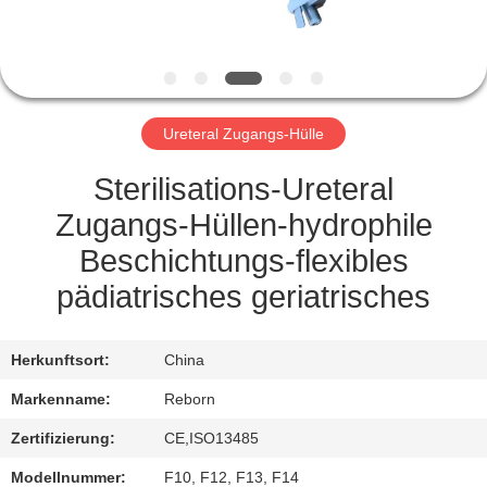
TRETEN
SIE
MIT
Ureteral Zugangs-Hülle
UNS
IN
Sterilisations-Ureteral
VERBINDUNG
Zugangs-Hüllen-hydrophile
Beschichtungs-flexibles
FORDERN
pädiatrisches geriatrisches
SIE
EIN
Herkunftsort:
China
ZITAT
Markenname:
Reborn
Zertifizierung:
CE,ISO13485
SITEMAP
Modellnummer:
F10, F12, F13, F14