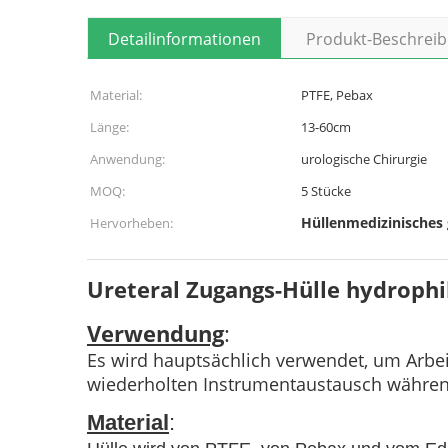
Detailinformationen
Produkt-Beschrei
Material:
PTFE, Pebax
Länge:
13-60cm
Anwendung:
urologische Chirurgie
MOQ:
5 Stücke
Hüllenmedizinisches 
Hervorheben:
Ureteral Zugangs-Hülle hydrophi
Verwendung
:
Es wird hauptsächlich verwendet, um Arbei
wiederholten Instrumentaustausch währen
Material
: