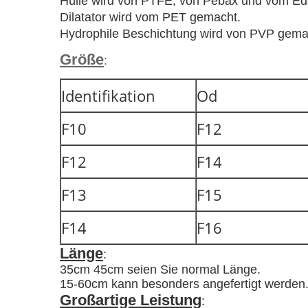
Hülle wird von PTFE, von Pebax und vom Ed
Dilatator wird vom PET gemacht.
Hydrophile Beschichtung wird von PVP gema
Größe
:
Identifikation
Od
F10
F12
F12
F14
F13
F15
F14
F16
Länge
:
35cm 45cm seien Sie normal Länge.
15-60cm kann besonders angefertigt werden
Großartige Leistung
: