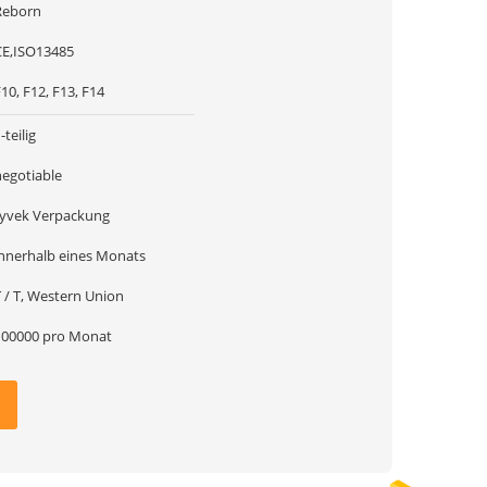
Reborn
CE,ISO13485
10, F12, F13, F14
-teilig
negotiable
tyvek Verpackung
innerhalb eines Monats
 / T, Western Union
100000 pro Monat