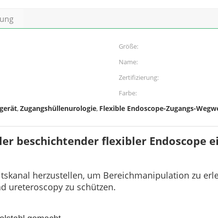
bung
Größe:
Name:
Zertifizierung:
Farbe:
gerät
Zugangshüllenurologie
Flexible Endoscope-Zugangs-Wegwe
,
,
ler beschichtender flexibler Endoscope e
tskanal herzustellen, um Bereichmanipulation zu erl
d ureteroscopy zu schützen.