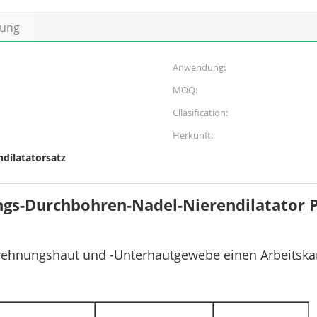
bung
Anwendung:
MOQ:
Cllasification:
Herkunft:
dilatatorsatz
ngs-Durchbohren-Nadel-Nierendilatator
ehnungshaut und -Unterhautgewebe einen Arbeitskana