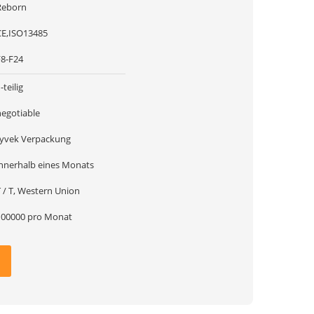
Reborn
CE,ISO13485
F8-F24
-teilig
negotiable
tyvek Verpackung
innerhalb eines Monats
 / T, Western Union
100000 pro Monat