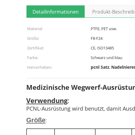
Detailinformationen
Produkt-Beschrei
Material:
PTFE, PET usw.
Größe:
F8-F24
Zertifikat:
CE, ISO13485
Farbe:
Schwarz und blau
pcnl Satz
Nadelnieren
Hervorheben:
,
Medizinische Wegwerf-Ausrüstu
Verwendung
:
PCNL-Ausrüstung wird benutzt, damit Ausd
Größe
: