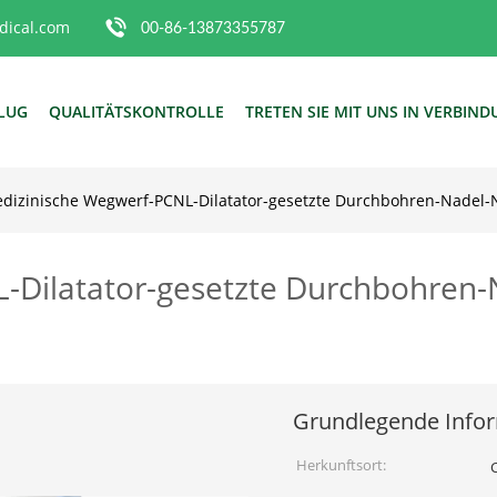
ical.com
00-86-13873355787
FLUG
QUALITÄTSKONTROLLE
TRETEN SIE MIT UNS IN VERBIN
dizinische Wegwerf-PCNL-Dilatator-gesetzte Durchbohren-Nadel-N
-Dilatator-gesetzte Durchbohren-N
Grundlegende Info
Herkunftsort: