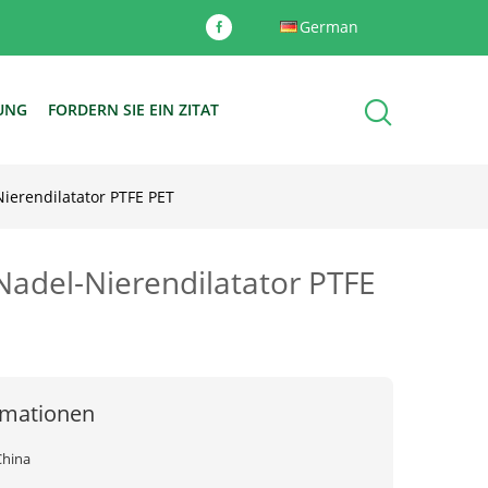
German
DUNG
FORDERN SIE EIN ZITAT
ierendilatator PTFE PET
adel-Nierendilatator PTFE
rmationen
China