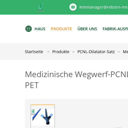
kimmanager@reborn-med
HAUS
PRODUKTE
ÜBER UNS
FABRIK-AUS
Startseite
Produkte
PCNL-Dilatator-Satz
Me
Medizinische Wegwerf-PCNL
PET