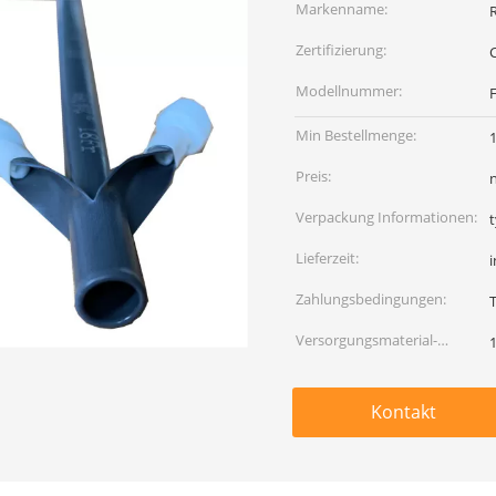
Markenname:
Zertifizierung:
Modellnummer:
Min Bestellmenge:
1
Preis:
Verpackung Informationen:
Lieferzeit:
Zahlungsbedingungen:
T
Versorgungsmaterial-
Fähigkeit:
Kontakt