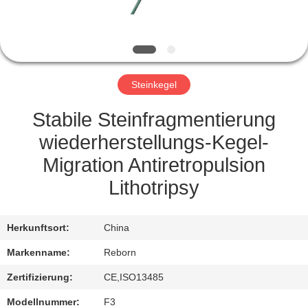
TRETEN
SIE
MIT
Steinkegel
UNS
IN
Stabile Steinfragmentierung
VERBINDUNG
wiederherstellungs-Kegel-
Migration Antiretropulsion
FORDERN
Lithotripsy
SIE
EIN
Herkunftsort:
China
ZITAT
Markenname:
Reborn
Zertifizierung:
CE,ISO13485
SITEMAP
Modellnummer:
F3