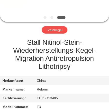
TRETEN
SIE
MIT
Steinkegel
UNS
IN
Stall Nitinol-Stein-
VERBINDUNG
Wiederherstellungs-Kegel-
Migration Antiretropulsion
FORDERN
Lithotripsy
SIE
EIN
Herkunftsort:
China
ZITAT
Markenname:
Reborn
Zertifizierung:
CE,ISO13485
SITEMAP
Modellnummer:
F3