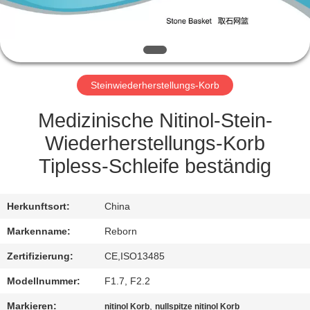
TRETEN
SIE
MIT
Steinwiederherstellungs-Korb
UNS
IN
Medizinische Nitinol-Stein-
VERBINDUNG
Wiederherstellungs-Korb
Tipless-Schleife beständig
FORDERN
SIE
Herkunftsort:
China
EIN
Markenname:
Reborn
ZITAT
Zertifizierung:
CE,ISO13485
Modellnummer:
F1.7, F2.2
SITEMAP
Markieren:
,
nitinol Korb
nullspitze nitinol Korb