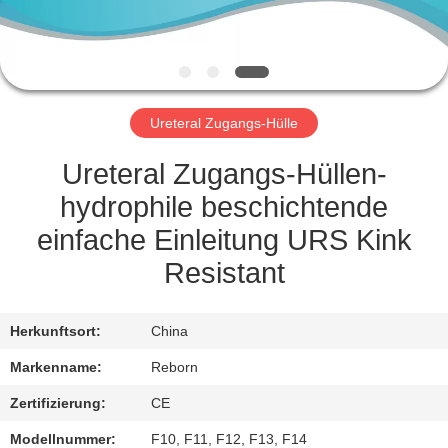
TRETEN
SIE
MIT
Ureteral Zugangs-Hülle
UNS
IN
Ureteral Zugangs-Hüllen-
VERBINDUNG
hydrophile beschichtende
einfache Einleitung URS Kink
FORDERN
Resistant
SIE
EIN
Herkunftsort:
China
ZITAT
Markenname:
Reborn
Zertifizierung:
CE
SITEMAP
Modellnummer:
F10, F11, F12, F13, F14