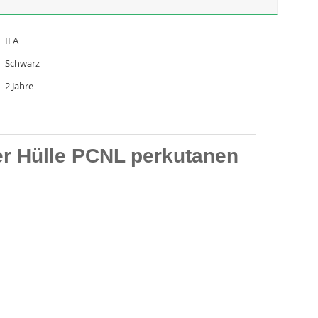
II A
Schwarz
2 Jahre
der Hülle PCNL perkutanen