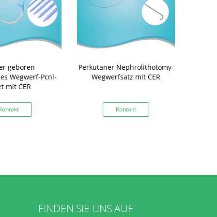
er geboren
Perkutaner Nephrolithotomy-
Medizinisch
es Wegwerf-Pcnl-
Wegwerfsatz mit CER
Hülle der
et mit CER
perkutane
Aus
Kontakt
Kontakt
K
FINDEN SIE UNS AUF