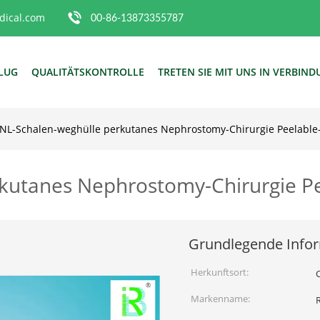
ical.com
00-86-13873355787
FLUG
QUALITÄTSKONTROLLE
TRETEN SIE MIT UNS IN VERBIN
NL-Schalen-weghülle perkutanes Nephrostomy-Chirurgie Peelable-
kutanes Nephrostomy-Chirurgie Pe
Grundlegende Info
Herkunftsort:
Markenname: