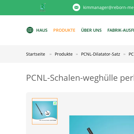
kimmanager@reborn-med
HAUS
PRODUKTE
ÜBER UNS
FABRIK-AUS
Startseite
Produkte
PCNL-Dilatator-Satz
PC
PCNL-Schalen-weghülle per