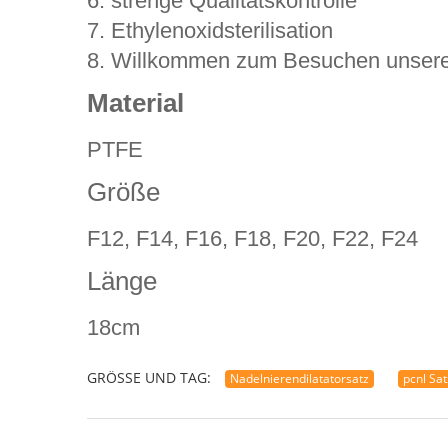
6. strenge Qualitätskontrolle
7. Ethylenoxidsterilisation
8. Willkommen zum Besuchen unsere 
Material
PTFE
Größe
F12, F14, F16, F18, F20, F22, F24
Länge
18cm
GRÖSSE UND TAG:
Nadelnierendilatatorsatz
pcnl Sat