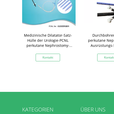
rolithotomy-
Medizinische Dilatator-Satz-
Durchbohre
 mit CER
Hülle der Urologie-PCNL
perkutane Nep
perkutane Nephrostomy-
Ausrüstungs-
Ausrüstung
weghüllen-optio
kt
Kontakt
Kontak
KATEGORIEN
ÜBER UNS