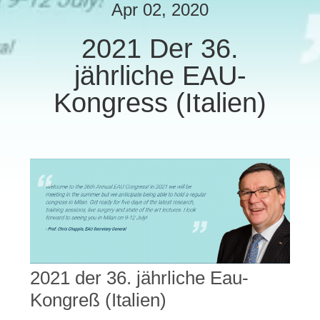
Apr 02, 2020
TRETEN
2021 Der 36.
SIE
jährliche EAU-
MIT
UNS
Kongress (Italien)
IN
VERBINDUNG
FORDERN
SIE
EIN
ZITAT
2021 der 36. jährliche Eau-
Kongreß (Italien)
SITEMAP